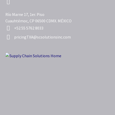


Río Marne 17, 1er. Piso
Cuauhtémoc, CP 06500 CDMX. MÉXICO


+52 55 5762 8033


pricingTXA@scsolutionsinc.com