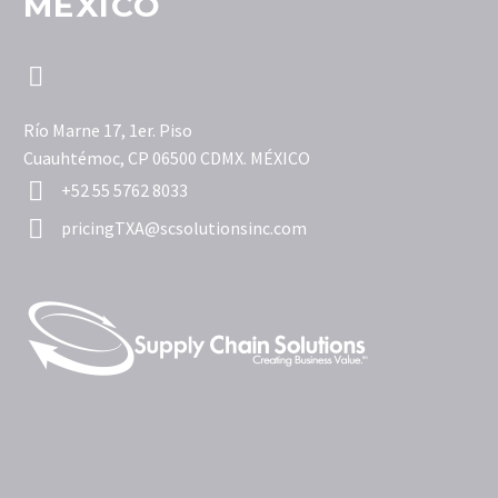
MÉXICO


Río Marne 17, 1er. Piso
Cuauhtémoc, CP 06500 CDMX. MÉXICO


+52 55 5762 8033


pricingTXA@scsolutionsinc.com